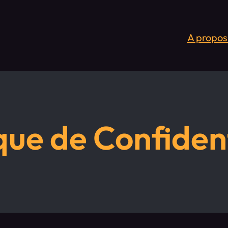
A propos
que de Confident