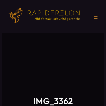
Aller
au
contenu
IMG_3362